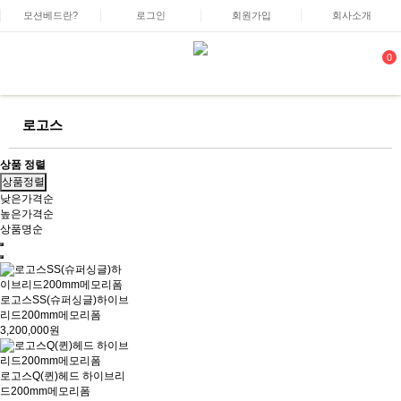
모션베드란?
로그인
회원가입
회사소개
0
로고스
상품 정렬
상품정렬
낮은가격순
높은가격순
상품명순
로고스SS(슈퍼싱글)하이브
리드200mm메모리폼
3,200,000원
로고스Q(퀸)헤드 하이브리
드200mm메모리폼