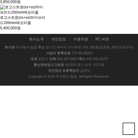
3,850,000원
로고스트윈(ss+ss)하이브리
드200mm메모리폼
5,400,000원
회사소개
개인정보
이용약관
PC 버전
회사명
주식회사 밀알
주소
경기도 파주시 가나무로 143, 302호(금촌동, 메트로프라자)
사업자 등록번호
713-86-00283
대표
김면식
전화
031-947-6853
팩스
031-941-5079
통신판매업신고번호
제2019-경기 파주 -0171호
개인정보 보호책임자
김면식
Copyright © 2019 주식회사 밀알. All Rights Reserved.